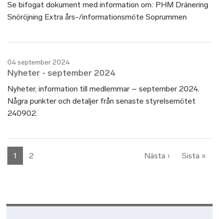
Se bifogat dokument med information om: PHM Dränering
Snöröjning Extra års-/informationsmöte Soprummen
04 september 2024
Nyheter - september 2024
Nyheter, information till medlemmar – september 2024.
Några punkter och detaljer från senaste styrelsemötet
240902.
Paginering
Nästa sida
Sist
1
2
Nästa ›
Sista »