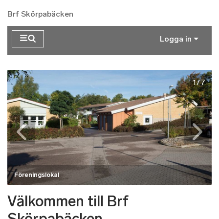
Hoppa till huvudinnehåll
Brf Skörpabäcken
Logga in
1/7
Föreningslokal
Välkommen till Brf